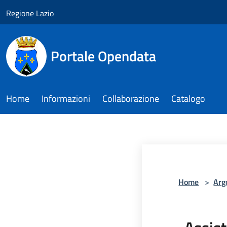
Salta al contenuto principale
Regione Lazio
Portale Opendata
Home
Informazioni
Collaborazione
Catalogo
Home
>
Arg