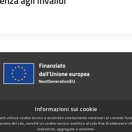
enza agli invalidi
Informazioni sui cookie
Telefono:
0763 798002
web utilizza cookie tecnici e assimilati strettamente necessari al corretto fu
Email:
comunegrottedicastro@tin.it
azione del sito, nonché un cookie tecnico analitico al solo fine di elaborare i
statistiche, aggregate e anonime.