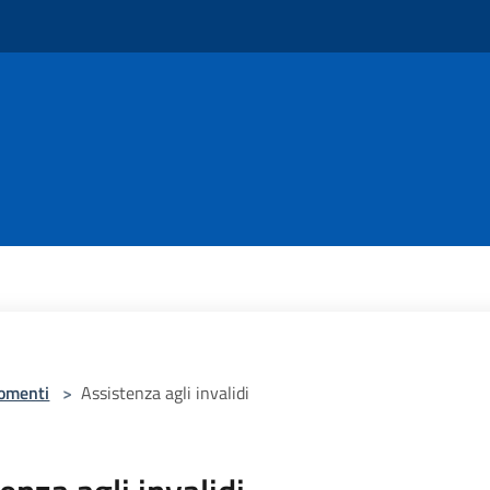
omenti
>
Assistenza agli invalidi