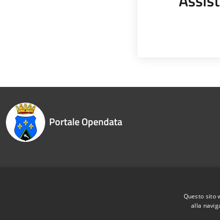
Assist
Portale Opendata
Recapiti e contatti
Piazza G.Marconi 6 01025 Grotte di Castro (Vt)
Questo sito 
alla navig